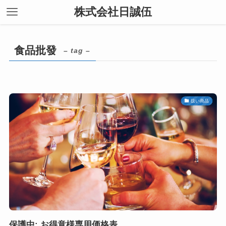
株式会社日誠伍
食品批發
– tag –
扱い商品
保護中: お得意様専用価格表