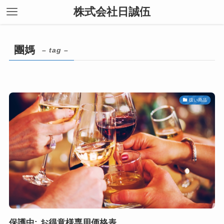
株式会社日誠伍
團媽
– tag –
扱い商品
保護中: お得意様専用価格表